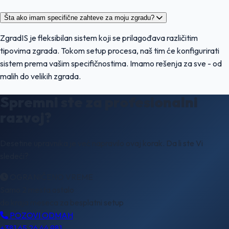
Šta ako imam specifične zahteve za moju zgradu?
ZgradIS je fleksibilan sistem koji se prilagođava različitim
tipovima zgrada. Tokom setup procesa, naš tim će konfigurirati
sistem prema vašim specifičnostima. Imamo rešenja za sve - od
malih do velikih zgrada.
Spremni ste za
profesionalni
razvoj
?
Desetine upravnika je već napravilo ovaj korak.
Da li ste Vi
sledeći?
OGRANIČENO VREME
Samo
2
mesta ostalo
do kraja meseca za besplatni setup
POZOVI ODMAH
+381 65 26 44 981