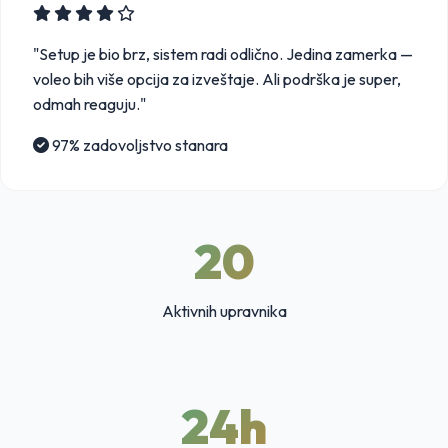
"Setup je bio brz, sistem radi odlično. Jedina zamerka —
voleo bih više opcija za izveštaje. Ali podrška je super,
odmah reaguju."
97% zadovoljstvo stanara
20
Aktivnih upravnika
24h