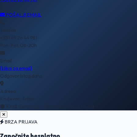
ili
POŠALJI EMAIL
Telefon
+381 65 26 44 981
Pon-Pet: 08-20h
Email
[klikni za email]
Odgovor istog dana
Adresa
Kruševac, Srbija
100% Garancija - 30 dana povraćaj novca
BRZA PRIJAVA
Započnite besplatno