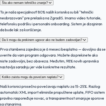
Šta ako nemam tehničko znanje?
To je naša specijalnost! 80% naših korisnika su bili "tehnički
neobrazovani" pre prelaska na ZgradIS. Imamo video tutoriale,
telefonsku podršku i personalni onboarding. Sistem je dizajniran
da bude lak za korišćenje.
Da li mogu da prekinem ugovor ako ne budem zadovoljan?
Prva stambena zajednica je 6 meseci besplatno — dovoljno da se
uverite da vam program odgovara. Možete da prekinete ako
niste zadovoljni, bez obaveza. Međutim, 98% novih upravnika
nastavlja saradnju jer vide konkretne rezultate.
Koliko zaista mogu da povećam naplatu?
Naši korisnici prosečno povećavaju naplatu za 15-25%. Razlog:
automatski XML import eliminiše propuštene uplate, FIFO sistem
pravilno raspoređuje novac, a transparentnost smanjuje sporove
sa stanarima.