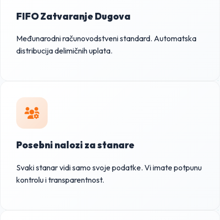
FIFO Zatvaranje Dugova
Međunarodni računovodstveni standard. Automatska
distribucija delimičnih uplata.
Posebni nalozi za stanare
Svaki stanar vidi samo svoje podatke. Vi imate potpunu
kontrolu i transparentnost.