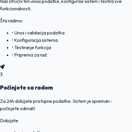
Naš stručni tim unosi podatke, konfiguriše sistem i testira sve
funkcionalnosti.
Šta radimo:
• Unos i validacija podatka
• Konfiguracija sistema
• Testiranje funkcija
• Priprema za rad
3
Počinjete sa radom
Za 24h dobijate pristupne podatke. Sistem je spreman -
počinjete odmah!
Dobijate: