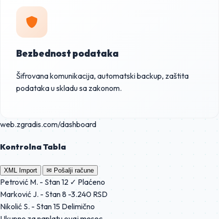
Bezbednost podataka
Šifrovana komunikacija, automatski backup, zaštita
podataka u skladu sa zakonom.
web.zgradis.com/dashboard
Kontrolna Tabla
XML Import
✉ Pošalji račune
Petrović M. - Stan 12
✓ Plaćeno
Marković J. - Stan 8
-3.240 RSD
Nikolić S. - Stan 15
Delimično
Ukupno za naplatu ovaj mesec