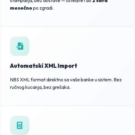
štampanja, bez dostave — uštedite i do
2 sata
mesečno
po zgradi.
Automatski XML Import
NBS XML format direktno sa vaše banke u sistem. Bez
ručnog kucanja, bez grešaka.