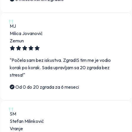
MJ
Milica Jovanović
Zemun
"Počela sam bez iskustva. ZgradIS tim me je vodio
korak po korak. Sada upravljam sa 20 zgrada bez
stresa!"
Od 0 do 20 zgrada za 6 meseci
SM
Stefan Milinković
Vranje