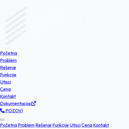
Početna
Problem
Rešenje
Funkcije
Utisci
Cena
Kontakt
Dokumentacija
POZOVI
Početna
Problem
Rešenje
Funkcije
Utisci
Cena
Kontakt