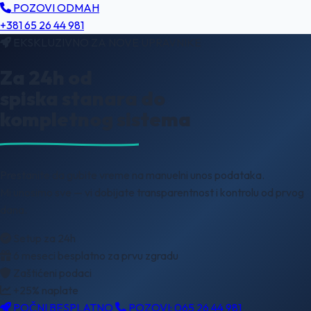
POZOVI ODMAH
+381 65 26 44 981
EKSKLUZIVNO ZA NOVE UPRAVNIKE
Za
24h
od
spiska stanara do
kompletnog
sistema
Prestanite da gubite vreme na manuelni unos podataka.
Mi unosimo sve —
vi dobijate transparentnost i kontrolu od prvog
dana.
Setup za 24h
6 meseci besplatno za prvu zgradu
Zaštićeni podaci
+25% naplate
POČNI BESPLATNO
POZOVI: 065 26 44 981