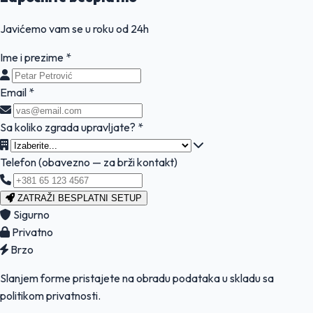
Javićemo vam se u roku od 24h
Ime i prezime *
Email *
Sa koliko zgrada upravljate? *
Telefon
(obavezno — za brži kontakt)
ZATRAŽI BESPLATNI SETUP
Sigurno
Privatno
Brzo
Slanjem forme pristajete na obradu podataka u skladu sa
politikom privatnosti.