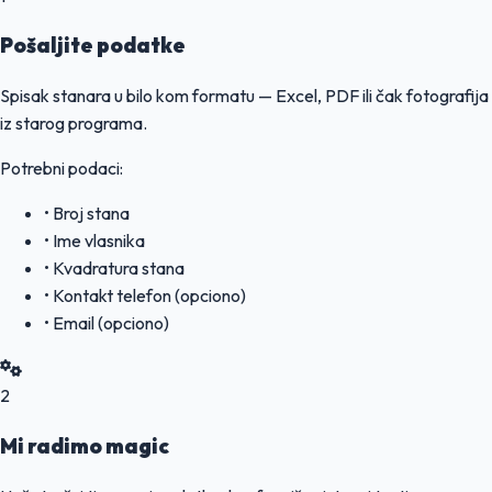
Pošaljite podatke
Spisak stanara u bilo kom formatu — Excel, PDF ili čak fotografija
iz starog programa.
Potrebni podaci:
• Broj stana
• Ime vlasnika
• Kvadratura stana
• Kontakt telefon (opciono)
• Email (opciono)
2
Mi radimo magic