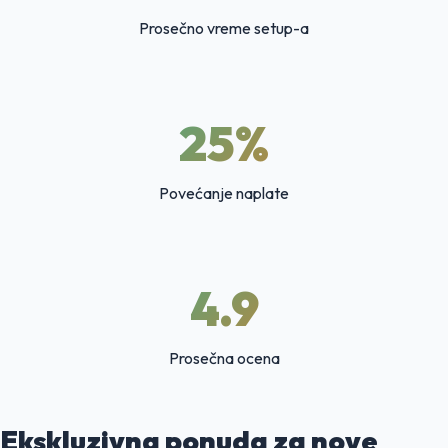
Prosečno vreme setup-a
25%
Povećanje naplate
4.9
Prosečna ocena
Ekskluzivna ponuda
za nove