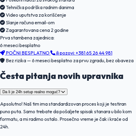
Tehnička podrška radnim danima
Video uputstva za korišćenje
Slanje računa email-om
Zagarantovana cena 2 godine
Prva stambena zajednica:
6 meseci besplatno
POČNI BESPLATNO
ili pozovi: +381 65 26 44 981
Bez rizika — 6 meseci besplatno za prvu zgradu, bez obaveza
Česta
pitanja
novih upravnika
Da li je 24h setup realno moguć?
Apsolutno! Naš tim ima standardizovan proces koji je testiran
puno puta. Samo trebate da pošaljete spisak stanara u bilo kom
formatu, a mi radimo ostalo. Prosečno vreme je čak i kraće od
24h.