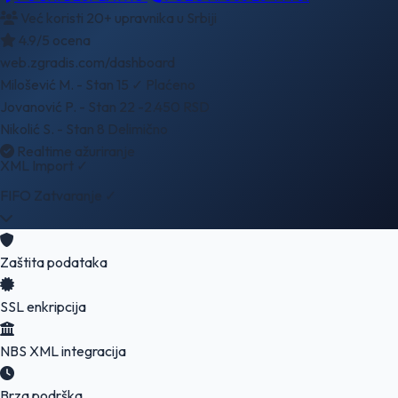
Već koristi 20+ upravnika u Srbiji
4.9/5 ocena
web.zgradis.com/dashboard
Milošević M. - Stan 15
✓ Plaćeno
Jovanović P. - Stan 22
-2.450 RSD
Nikolić S. - Stan 8
Delimično
Realtime ažuriranje
XML Import ✓
FIFO Zatvaranje ✓
Zaštita podataka
SSL enkripcija
NBS XML integracija
Brza podrška