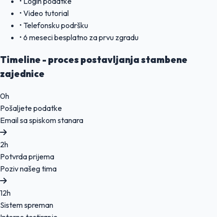
• Login podatke
• Video tutorial
• Telefonsku podršku
• 6 meseci besplatno za prvu zgradu
Timeline - proces postavljanja stambene
zajednice
0h
Pošaljete podatke
Email sa spiskom stanara
2h
Potvrda prijema
Poziv našeg tima
12h
Sistem spreman
Interno testiranje