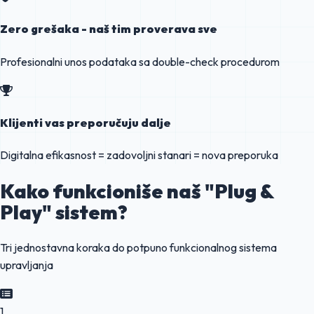
Zero grešaka - naš tim proverava sve
Profesionalni unos podataka sa double-check procedurom
Klijenti vas preporučuju dalje
Digitalna efikasnost = zadovoljni stanari = nova preporuka
Kako funkcioniše naš
"Plug &
Play"
sistem?
Tri jednostavna koraka do potpuno funkcionalnog sistema
upravljanja
1