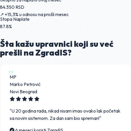
84.350 RSD
↗ +15,3% u odnosu na prošli mesec
Stopa Naplate
87.8%
Šta kažu upravnici koji su
već
prešli
na ZgradIS?
MP
Marko Petrović
Novi Beograd
"U 20 godina rada, nikad nisam imao ovako lak početak
sa novim sistemom. Za dan sam bio spreman!"
6 meseci koristi ZgradIS