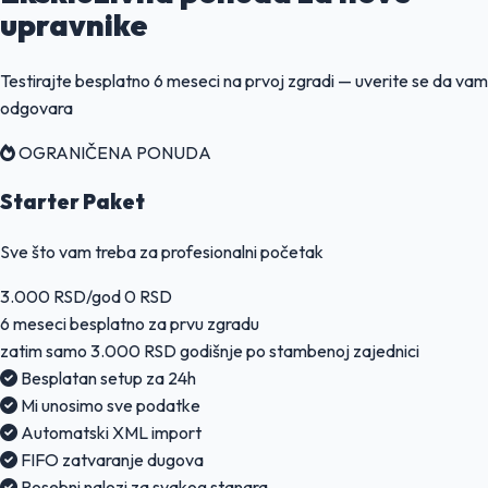
upravnike
Testirajte besplatno 6 meseci na prvoj zgradi — uverite se da vam
odgovara
OGRANIČENA PONUDA
Starter Paket
Sve što vam treba za profesionalni početak
3.000 RSD/god
0 RSD
6 meseci besplatno za prvu zgradu
zatim samo
3.000 RSD godišnje
po stambenoj zajednici
Besplatan setup za 24h
Mi unosimo sve podatke
Automatski XML import
FIFO zatvaranje dugova
Posebni nalozi za svakog stanara